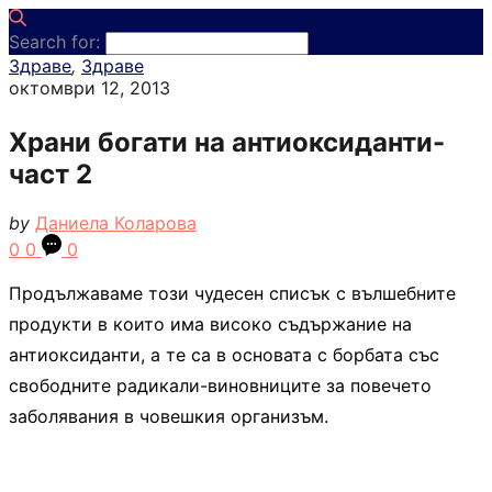
Search for:
Здраве
,
Здраве
октомври 12, 2013
Храни богати на антиоксиданти-
част 2
by
Даниела Коларова
0
0
0
Продължаваме този чудесен списък с вълшебните
продукти в които има високо съдържание на
антиоксиданти, а те са в основата с борбата със
свободните радикали-виновниците за повечето
заболявания в човешкия организъм.