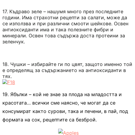
17. Къдраво зеле – нашумя много през последните
години. Има страхотни рецепти за салати, може да
се използва и при различни смооти шейкове. Освен
антиоксиданти има и така полезните фибри и
минерали. Освен това съдържа доста протеини за
зеленчук.
18. Чушки – избирайте ги по цвят, защото именно той
е определящ за съдържанието на антиоксиданти в
тях.
19. Ябълки – кой не знае за плода на младостта и
красотата… всички сме наясно, че могат да се
консумират както сурови, така и печени, в пай, под
формата на сок, рецептите са безброй.