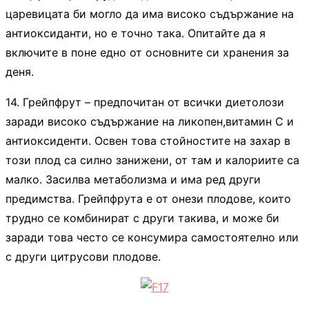
царевицата би могло да има високо съдържание на
антиоксиданти, но е точно така. Опитайте да я
включите в поне едно от основните си хранения за
деня.
14. Грейпфрут – предпочитан от всички диетолози
заради високо съдържание на ликопен,витамин С и
антиоксиденти. Освен това стойностите на захар в
този плод са силно занижени, от там и калориите са
малко. Засилва метаболизма и има ред други
предимства. Грейпфрута е от онези плодове, които
трудно се комбинират с други такива, и може би
заради това често се консумира самостоятелно или
с други цитрусови плодове.