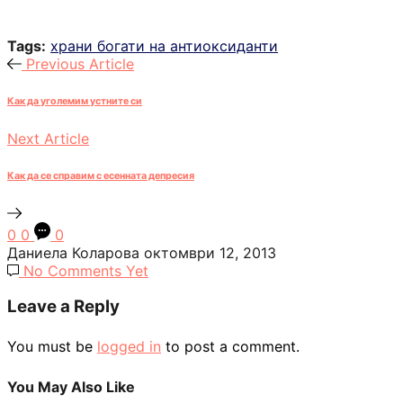
Tags:
храни богати на антиоксиданти
Previous Article
Как да уголемим устните си
Next Article
Как да се справим с есенната депресия
0
0
0
Даниела Коларова
октомври 12, 2013
No Comments Yet
Leave a Reply
You must be
logged in
to post a comment.
You May Also Like