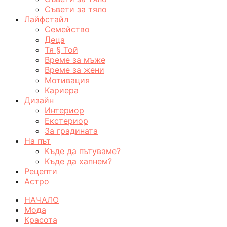
Съвети за тяло
Лайфстайл
Семейство
Деца
Тя § Той
Време за мъже
Време за жени
Мотивация
Кариера
Дизайн
Интериор
Екстериор
За градината
На път
Къде да пътуваме?
Къде да хапнем?
Рецепти
Астро
НАЧАЛО
Мода
Красота